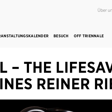
G POINT.
Juni – September 2018
Über u
RANSTALTUNGSKALENDER
BESUCH
OFF TRIENNALE
L – THE LIFESA
NES REINER R