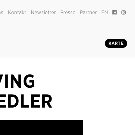
ns
Kontakt
Newsletter
Presse
Partner
EN
KARTE
VING
IEDLER