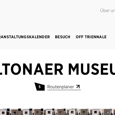
G POINT.
Juni – September 2018
Über u
RANSTALTUNGSKALENDER
BESUCH
OFF TRIENNALE
LTONAER MUSE
Routenplaner
5