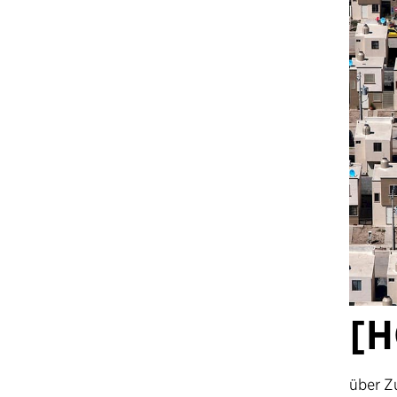
[
über Z